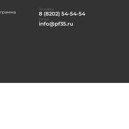
Телефон
ограмма
8 (8202) 54-54-54
Email
info@pf35.ru
убличная оферта
Разработано