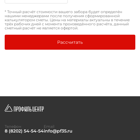
* Точный расчёт стоимости вашего забора будет определён
нашими менеджерами после получения сформированной
калькулятором сметы. Цены на материалы актуальны в течение
трёх рабочих дней с момента произведённого расчёта, данный
сметный расчёт не является офертой.
Рассчитать
Телефон
Email
8 (8202) 54-54-54
info@pf35.ru