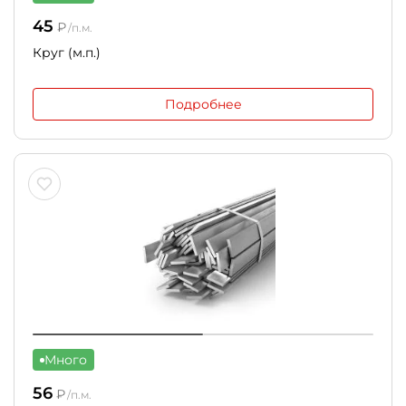
45
₽
/п.м.
Круг (м.п.)
Подробнее
Много
56
₽
/п.м.