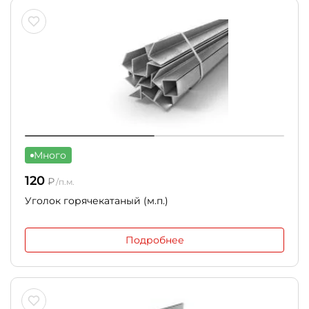
Много
120
₽
/п.м.
Уголок горячекатаный (м.п.)
Подробнее