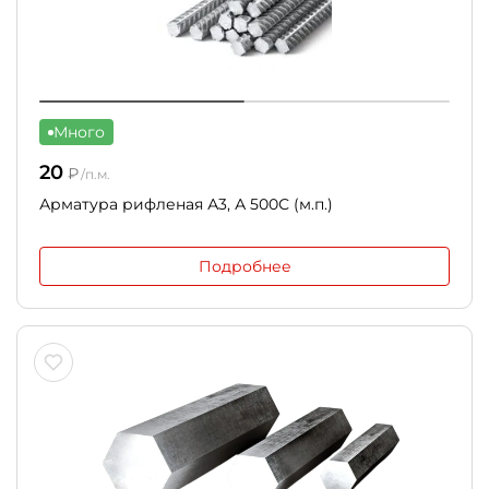
Много
20
₽
/п.м.
Арматура рифленая А3, А 500С (м.п.)
Подробнее