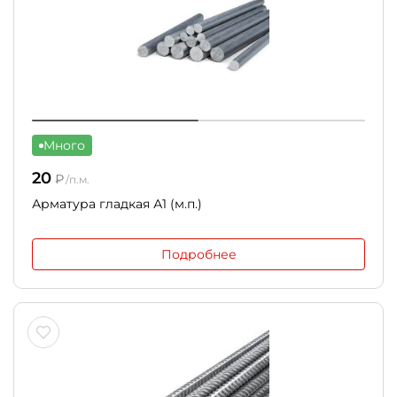
Много
20
₽
/п.м.
Арматура гладкая А1 (м.п.)
Подробнее