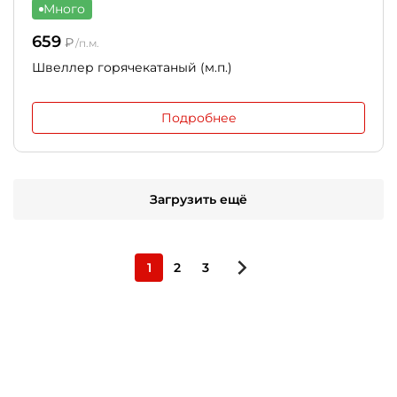
Много
659
₽
/п.м.
Швеллер горячекатаный (м.п.)
Подробнее
Загрузить ещё
1
2
3