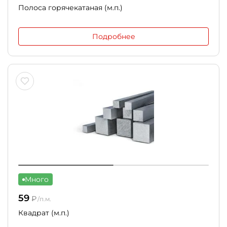
Полоса горячекатаная (м.п.)
Подробнее
Много
59
₽
/п.м.
Квадрат (м.п.)