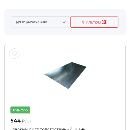
Фильтры
По умолчанию
Много
544
₽
/шт
Гладкий лист толстостенный, цинк